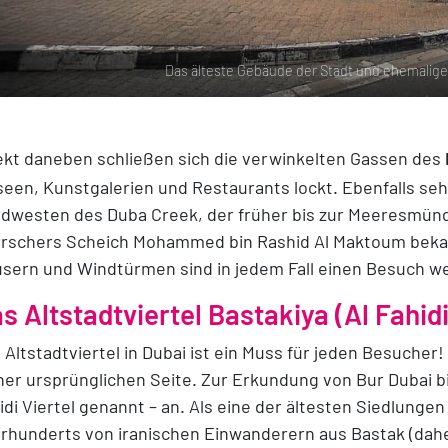
Das älteste Gebäude der Stadt und ehemalige 
ekt daneben schließen sich die verwinkelten Gassen des
een, Kunstgalerien und Restaurants lockt. Ebenfalls seh
dwesten des Duba Creek, der früher bis zur Meeresmünd
rschers Scheich Mohammed bin Rashid Al Maktoum bekann
sern und Windtürmen sind in jedem Fall einen Besuch we
s Altstadtviertel Bastakiya (Al Fahid
 Altstadtviertel in Dubai ist ein Muss für jeden Besuche
ner ursprünglichen Seite. Zur Erkundung von Bur Dubai bi
idi Viertel genannt – an. Als eine der ältesten Siedlunge
rhunderts von iranischen Einwanderern aus Bastak (dahe