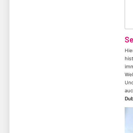
Se
Hie
his
imm
Wel
Und
auc
Dub