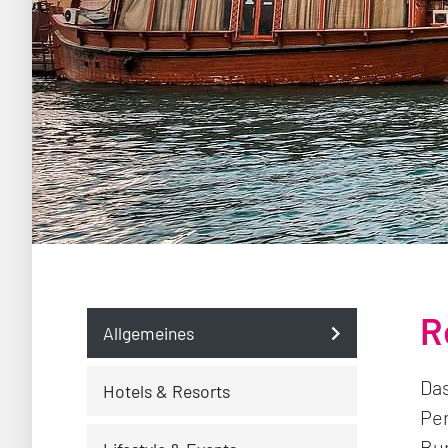
R
Allgemeines
Das
Hotels & Resorts
Per
Bur