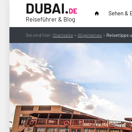
DUBAI.
DE
Sehen & 
home
Reiseführer & Blog
Sie sind hier:
Startseite
»
Allgemeines
»
Reisetipps u