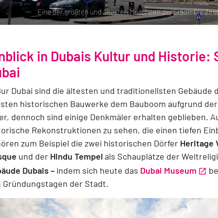
Eine der größten und ältesten Moscheen der Stadt: Die Ze
nblick in Dubais Kultur und Historie
bai
Bur Dubai sind die ältesten und traditionellsten Gebäude 
sten historischen Bauwerke dem Bauboom aufgrund der 
er, dennoch sind einige Denkmäler erhalten geblieben. A
torische Rekonstruktionen zu sehen, die einen tiefen Ein
ören zum Beispiel die zwei historischen Dörfer
Heritage 
sque
und der
Hindu Tempel
als Schauplätze der Weltrelig
äude Dubais –
indem sich heute das
Dubai Museum
be
 Gründungstagen der Stadt.