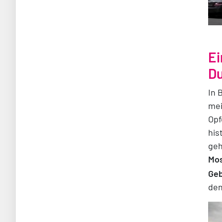
Ei
Du
In 
mei
Opf
his
geh
Mo
Geb
den