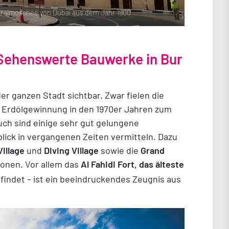
ntralmoschee von Dubai aus dem Jahr 1900
: Sehenswerte Bauwerke in Bur
der ganzen Stadt sichtbar. Zwar fielen die
Erdölgewinnung in den 1970er Jahren zum
uch sind einige sehr gut gelungene
blick in vergangenen Zeiten vermitteln. Dazu
Village
und
Diving Village
sowie die
Grand
ionen. Vor allem das
Al Fahidi Fort, das älteste
findet – ist ein beeindruckendes Zeugnis aus