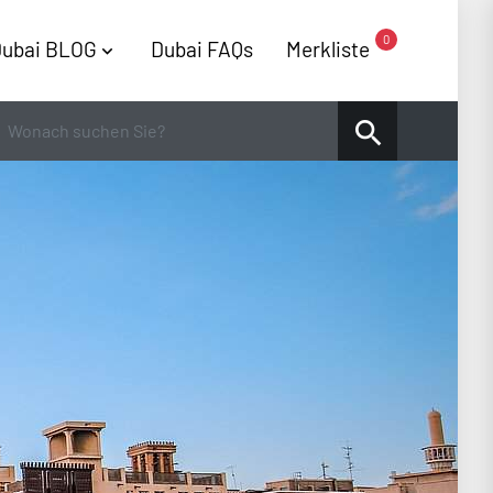
0
ubai BLOG
Dubai FAQs
Merkliste
