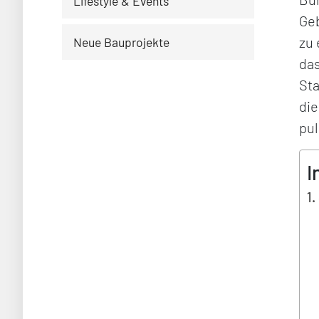
Lifestyle & Events
Geb
zu
Neue Bauprojekte
das
Sta
die
pul
I