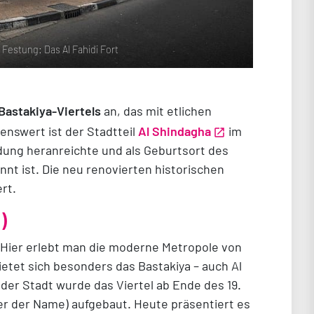
Festung: Das Al Fahidi Fort
Bastakiya-Viertels
an, das mit etlichen
enswert ist der Stadtteil
Al Shindagha
im
ung heranreichte und als Geburtsort des
t ist. Die neu renovierten historischen
rt.
i)
r! Hier erlebt man die moderne Metropole von
etet sich besonders das Bastakiya – auch Al
n der Stadt wurde das Viertel ab Ende des 19.
r der Name) aufgebaut. Heute präsentiert es