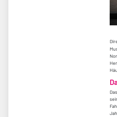
Dir
Mus
Nor
Her
Häu
Da
Das
sei
Fah
Jah