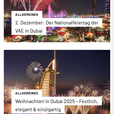
ALLGEMEINES
2. Dezember: Der Nationalfeiertag der
VAE in Dubai
Der 2. Dezember ist der Nationalfeiertag in den
Vereinigten Arabischen Emiraten (VAE). An diesem
Tag im Jahr 1971 begründeten die Emirate Abu
Dhabi, Dubai, Sharjah, Fujairah, Umm Al Quwain und
Ajman einen gemeinsamen Staat. Wie jedes Jahr
finden im ganzen Land zahlreiche Feierlichkeiten
zu Ehren der Gründung der VAE statt. Wir stellen
die wichtigsten, öffentlichen Feste vor.
...mehr erfahren
ALLGEMEINES
Weihnachten in Dubai 2025 – Festlich,
elegant & einzigartig