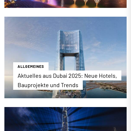
Weihnachten in Dubai: Im Jahr 2025 finden wieder
zahlreiche Veranstaltungen, Weihnachtsmärkte
und Aktionen zu Weihnachten statt. Wo Sie genau
das Weihnachtsfest in der Metropole verbringen
können, erfahren Sie hier.
...mehr erfahren
ALLGEMEINES
Aktuelles aus Dubai 2025: Neue Hotels,
Bauprojekte und Trends
Was ist los in Dubai? Wir werfen einen Blick auf
neue Hotels in Dubai 2025 sowie kommende
Trends und Bauprojekte in der Metropole
...mehr erfahren