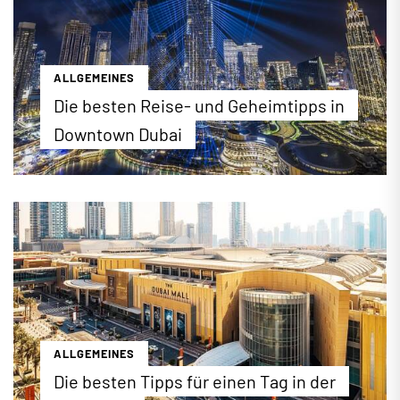
ALLGEMEINES
Die besten Reise- und Geheimtipps in
Downtown Dubai
"The Centre of Now"! Downtown Dubai verkörpert
auf nur 700 Hektar alles, was die moderne
Metropole Dubai so berühmt macht. Vom Burj
Khalifa bis zum Dubai Fountain: Bei einer
Entdeckungsreise durch das Viertel der
Superlative lernen Sie nicht nur berühmte
Sehenswürdigkeiten, sondern auch etliche
Geheimtipps kennen, die den Besuch des neuen
Stadtzentrums so einzigartig machen.
ALLGEMEINES
...mehr erfahren
Die besten Tipps für einen Tag in der