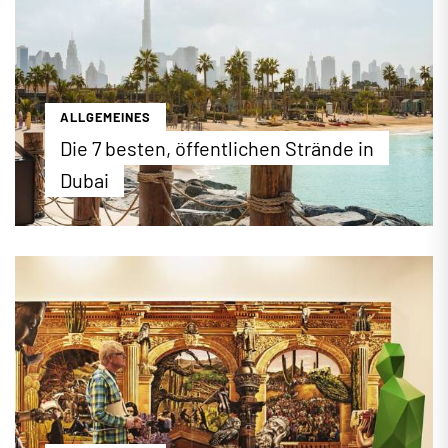
Sie in Deutschland verwenden […]
...mehr erfahren
ALLGEMEINES
Die 7 besten, öffentlichen Strände in
Dubai
Auf einer Küstenlänge von mehr als 60 Kilometern
und zahlreichen künstlich geschaffenen Inseln hat
Dubai jede Menge Sand, Sonne und blaues Wasser
für einen rundum erholsamen Strandurlaub zu
bieten. Neben den privaten Hotelstränden gibt es
in Dubai auch viele öffentliche Strandbereiche, die
bestens ausgestattet sind und Besucher mit tollen
sportlichen und gastronomischen Angeboten
anlocken.
...mehr erfahren