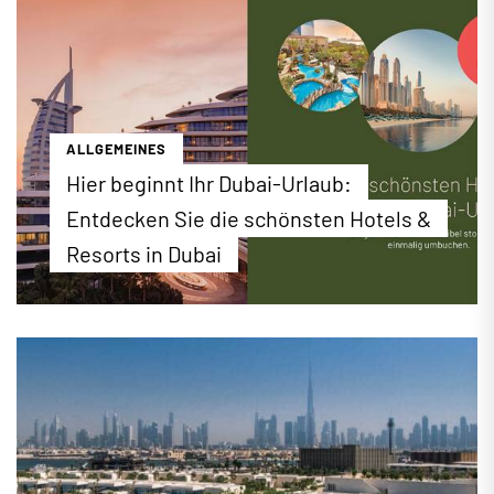
ALLGEMEINES
Hier beginnt Ihr Dubai-Urlaub:
Entdecken Sie die schönsten Hotels &
Resorts in Dubai
Luxuriöser Badeurlaub, spannender City-Trip oder
perfekter Familienurlaub: Bei EWTC finden Sie ein
erstklassiges Hotel-Angebot für Ihren Urlaub in
Dubai. Buchen Sie jetzt die besten Hotels &
Resorts zu attraktiven Konditionen direkt online
unter ewtc.de!
...mehr erfahren