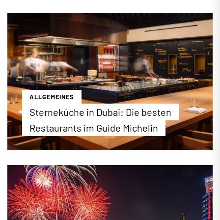
am 26.Mai in Dubai statt. Das Fest gilt in Dubai und
den Emiraten als höchster Feiertag und wird vier
Tage lang gefeiert. Wir stellen die Hintergründe
und Feierlichkeiten des religiösen Festes vor.
...mehr erfahren
ALLGEMEINES
Sterneküche in Dubai: Die besten
Restaurants im Guide Michelin
Eine Stadt, die nie aufhört zu überraschen: Dubai
hat sich zur Gourmet-Welthauptstadt entwickelt –
und die Bestenliste des Guide Michelin in Dubai
beweist es eindrucksvoll. Erstmals tragen gleich
zwei Restaurants die begehrten drei Sterne. Die
komplette Bestenliste finden Sie auf dubai.de.
...mehr erfahren