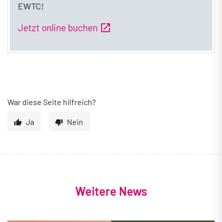
EWTC!
open_in_new
Jetzt online buchen
War diese Seite hilfreich?
Ja
Nein
Weitere News