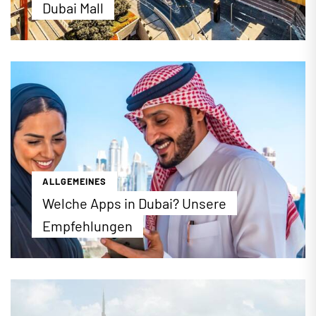
Dubai Mall
1,1 Millionen Quadratmeter, über 1300 Geschäfte,
160 Restaurants, 95 Fahrstühle, 150 Rolltreppen,
vier Etagen und über 220 Juweliere – die Zahlen
und Fakten der Dubai Mall sind schlicht und
ergreifend rekordverdächtig. Wer die Dubai Mall
ausgiebig kennenlernen möchte, sollte am besten
einen ganzen Tag einplanen, um die bunte Auswahl
an Aktivitäten voll auskosten zu können.
...mehr erfahren
ALLGEMEINES
Welche Apps in Dubai? Unsere
Empfehlungen
Die richtigen Apps machen jeden Urlaub einfacher.
Wenn Sie beispielsweise ein Taxi suchen, aber
weit und breit keines zu sehen ist, lohnt sich ein
Blick aufs Smartphone. Viele praktische Apps, die