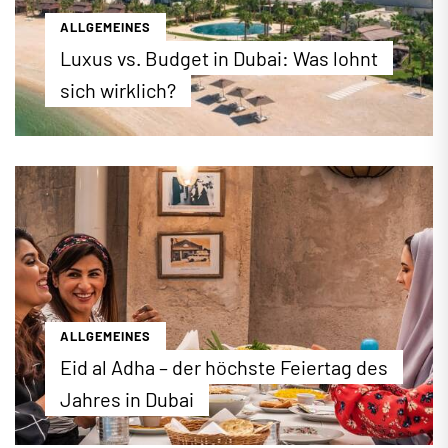
ALLGEMEINES
Luxus vs. Budget in Dubai: Was lohnt
sich wirklich?
Luxus oder Budget? Wir zeigen Ihnen, welches
Hotel sich für den Dubai-Urlaub wirklich lohnt. Wir
stellen Ihnen die besten Hotels für preisbewusste
und luxusaffine Reisende vor.
...mehr erfahren
ALLGEMEINES
Eid al Adha – der höchste Feiertag des
Jahres in Dubai
2026 findet das islamische Opferfest (Eid Al-Adha)