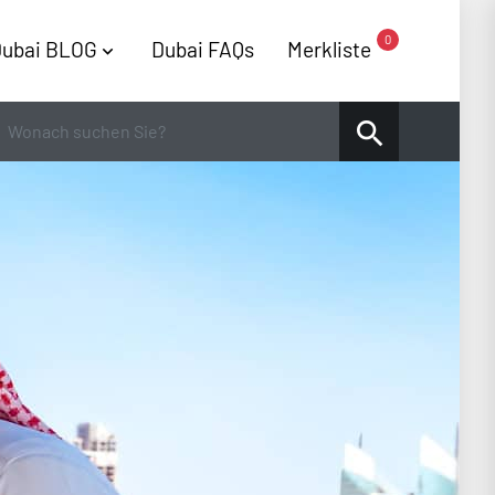
0
ubai BLOG
Dubai FAQs
Merkliste
