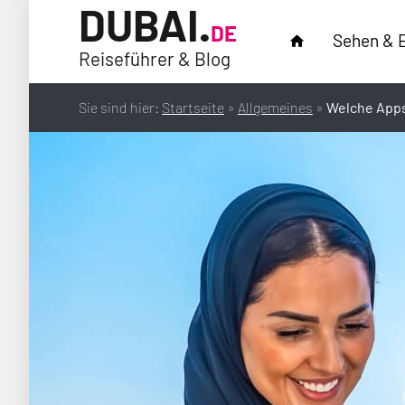
DUBAI.
DE
Sehen & 
home
Reiseführer & Blog
Sie sind hier:
Startseite
»
Allgemeines
»
Welche Apps