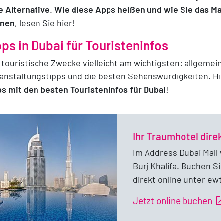
e Alternative
.
Wie diese Apps heißen und wie Sie das M
nnen
, lesen Sie hier!
ps in Dubai für Touristeninfos
 touristische Zwecke vielleicht am wichtigsten: allgemei
anstaltungstipps und die besten Sehenswürdigkeiten. Hi
s mit den besten Touristeninfos für Dubai
!
Ihr Traumhotel direk
Im Address Dubai Mall
Burj Khalifa. Buchen Si
direkt online unter ew
open_i
Jetzt online buchen