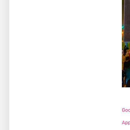
Goo
App