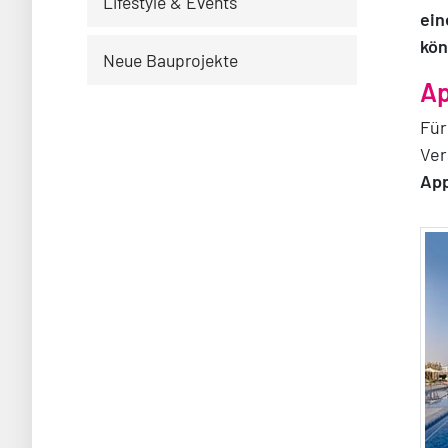
Lifestyle & Events
ein
kö
Neue Bauprojekte
Ap
Für
Ver
App