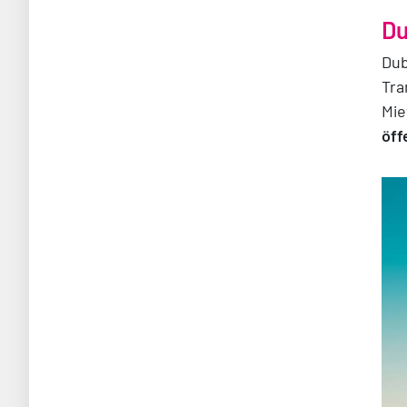
Du
Dub
Tra
Mi
öff