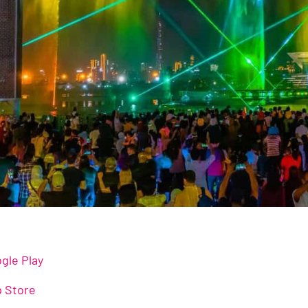
gle Play
 Store