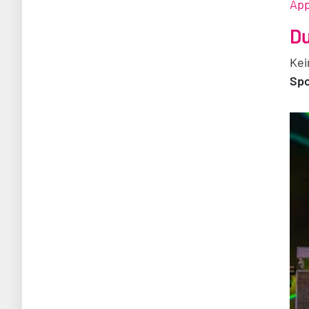
App
Du
Kei
Spo