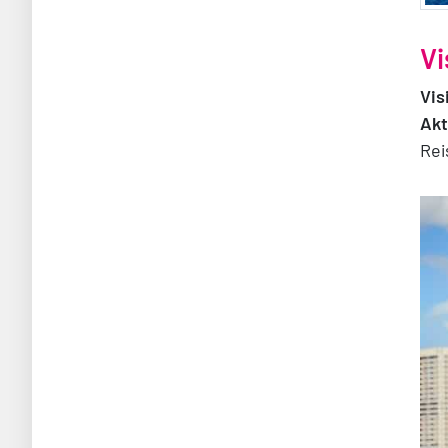
Vi
Vis
Akt
Rei