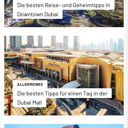
Die besten Reise- und Geheimtipps in
Downtown Dubai
"The Centre of Now"! Downtown Dubai verkörpert
auf nur 700 Hektar alles, was die moderne
Metropole Dubai so berühmt macht. Vom Burj
Khalifa bis zum Dubai Fountain: Bei einer
Entdeckungsreise durch das Viertel der
Superlative lernen Sie nicht nur berühmte
Sehenswürdigkeiten, sondern auch etliche
Geheimtipps kennen, die den Besuch des neuen
Stadtzentrums so einzigartig machen.
ALLGEMEINES
...mehr erfahren
Die besten Tipps für einen Tag in der
Dubai Mall
1,1 Millionen Quadratmeter, über 1300 Geschäfte,
160 Restaurants, 95 Fahrstühle, 150 Rolltreppen,