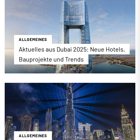
können, erfahren Sie hier.
...mehr erfahren
ALLGEMEINES
Aktuelles aus Dubai 2025: Neue Hotels,
Bauprojekte und Trends
Was ist los in Dubai? Wir werfen einen Blick auf
neue Hotels in Dubai 2025 sowie kommende
Trends und Bauprojekte in der Metropole
...mehr erfahren
ALLGEMEINES