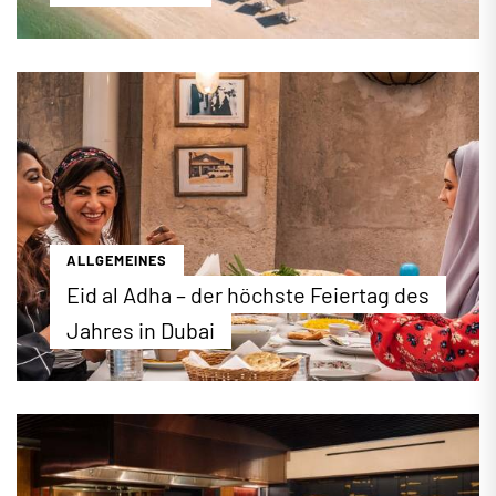
Luxus oder Budget? Wir zeigen Ihnen, welches
Hotel sich für den Dubai-Urlaub wirklich lohnt. Wir
stellen Ihnen die besten Hotels für preisbewusste
und luxusaffine Reisende vor.
...mehr erfahren
ALLGEMEINES
Eid al Adha – der höchste Feiertag des
Jahres in Dubai
2026 findet das islamische Opferfest (Eid Al-Adha)
am 26.Mai in Dubai statt. Das Fest gilt in Dubai und
den Emiraten als höchster Feiertag und wird vier
Tage lang gefeiert. Wir stellen die Hintergründe
und Feierlichkeiten des religiösen Festes vor.