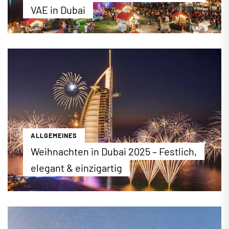
VAE in Dubai
Der 2. Dezember ist der Nationalfeiertag in den
Vereinigten Arabischen Emiraten (VAE). An diesem
Tag im Jahr 1971 begründeten die Emirate Abu
Dhabi, Dubai, Sharjah, Fujairah, Umm Al Quwain und
Ajman einen gemeinsamen Staat. Wie jedes Jahr
finden im ganzen Land zahlreiche Feierlichkeiten
zu Ehren der Gründung der VAE statt. Wir stellen
die wichtigsten, öffentlichen Feste vor.
...mehr erfahren
ALLGEMEINES
Weihnachten in Dubai 2025 – Festlich,
elegant & einzigartig
Weihnachten in Dubai: Im Jahr 2025 finden wieder
zahlreiche Veranstaltungen, Weihnachtsmärkte
und Aktionen zu Weihnachten statt. Wo Sie genau
das Weihnachtsfest in der Metropole verbringen