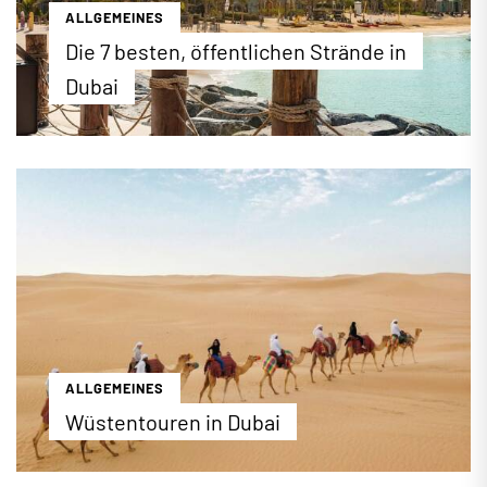
ALLGEMEINES
Die 7 besten, öffentlichen Strände in
Dubai
Auf einer Küstenlänge von mehr als 60 Kilometern
und zahlreichen künstlich geschaffenen Inseln hat
Dubai jede Menge Sand, Sonne und blaues Wasser
für einen rundum erholsamen Strandurlaub zu
bieten. Neben den privaten Hotelstränden gibt es
in Dubai auch viele öffentliche Strandbereiche, die
bestens ausgestattet sind und Besucher mit tollen
sportlichen und gastronomischen Angeboten
anlocken.
...mehr erfahren
ALLGEMEINES
Wüstentouren in Dubai
Die schönsten Wüstentouren in Dubai in der