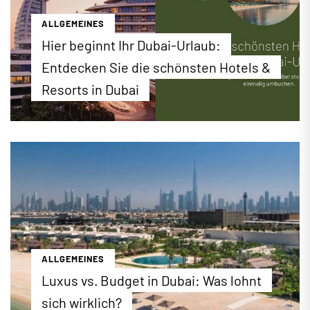
ALLGEMEINES
Hier beginnt Ihr Dubai-Urlaub:
Entdecken Sie die schönsten Hotels &
Resorts in Dubai
Luxuriöser Badeurlaub, spannender City-Trip oder
perfekter Familienurlaub: Bei EWTC finden Sie ein
erstklassiges Hotel-Angebot für Ihren Urlaub in
Dubai. Buchen Sie jetzt die besten Hotels &
Resorts zu attraktiven Konditionen direkt online
unter ewtc.de!
...mehr erfahren
ALLGEMEINES
Luxus vs. Budget in Dubai: Was lohnt
sich wirklich?