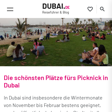
DUBAI.
DE


Reiseführer & Blog
Die schönsten Plätze fürs Picknick in
Dubai
In Dubai sind insbesondere die Wintermonate
von November bis Februar bestens geeignet,