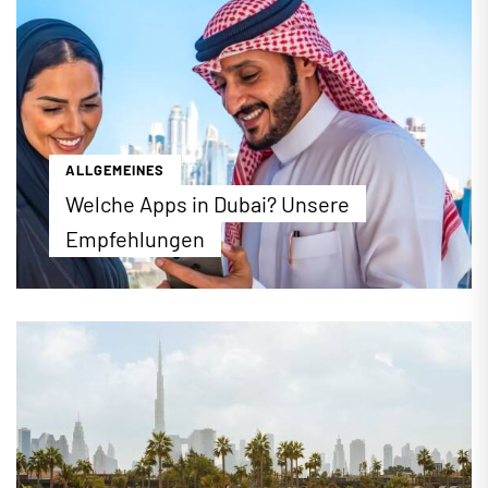
vier Etagen und über 220 Juweliere – die Zahlen
und Fakten der Dubai Mall sind schlicht und
ergreifend rekordverdächtig. Wer die Dubai Mall
ausgiebig kennenlernen möchte, sollte am besten
einen ganzen Tag einplanen, um die bunte Auswahl
an Aktivitäten voll auskosten zu können.
...mehr erfahren
ALLGEMEINES
Welche Apps in Dubai? Unsere
Empfehlungen
Die richtigen Apps machen jeden Urlaub einfacher.
Wenn Sie beispielsweise ein Taxi suchen, aber
weit und breit keines zu sehen ist, lohnt sich ein
Blick aufs Smartphone. Viele praktische Apps, die
Sie in Deutschland verwenden […]
...mehr erfahren