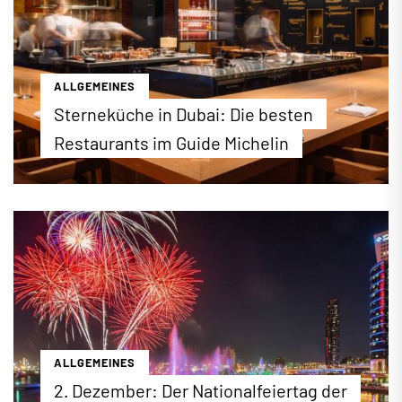
...mehr erfahren
ALLGEMEINES
Sterneküche in Dubai: Die besten
Restaurants im Guide Michelin
Eine Stadt, die nie aufhört zu überraschen: Dubai
hat sich zur Gourmet-Welthauptstadt entwickelt –
und die Bestenliste des Guide Michelin in Dubai
beweist es eindrucksvoll. Erstmals tragen gleich
zwei Restaurants die begehrten drei Sterne. Die
komplette Bestenliste finden Sie auf dubai.de.
...mehr erfahren
ALLGEMEINES
2. Dezember: Der Nationalfeiertag der