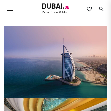
DUBAI.
DE


Reiseführer & Blog