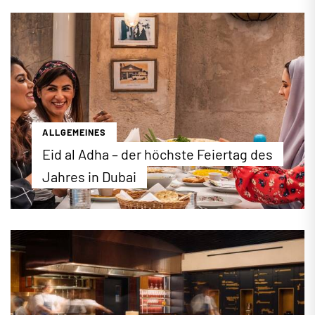
Hotel sich für den Dubai-Urlaub wirklich lohnt. Wir
stellen Ihnen die besten Hotels für preisbewusste
und luxusaffine Reisende vor.
...mehr erfahren
ALLGEMEINES
Eid al Adha – der höchste Feiertag des
Jahres in Dubai
2026 findet das islamische Opferfest (Eid Al-Adha)
am 26.Mai in Dubai statt. Das Fest gilt in Dubai und
den Emiraten als höchster Feiertag und wird vier
Tage lang gefeiert. Wir stellen die Hintergründe
und Feierlichkeiten des religiösen Festes vor.
...mehr erfahren