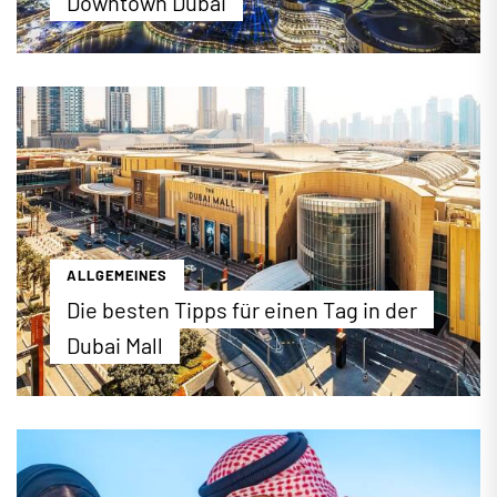
Downtown Dubai
"The Centre of Now"! Downtown Dubai verkörpert
auf nur 700 Hektar alles, was die moderne
Metropole Dubai so berühmt macht. Vom Burj
Khalifa bis zum Dubai Fountain: Bei einer
Entdeckungsreise durch das Viertel der
Superlative lernen Sie nicht nur berühmte
Sehenswürdigkeiten, sondern auch etliche
Geheimtipps kennen, die den Besuch des neuen
Stadtzentrums so einzigartig machen.
ALLGEMEINES
...mehr erfahren
Die besten Tipps für einen Tag in der
Dubai Mall
1,1 Millionen Quadratmeter, über 1300 Geschäfte,
160 Restaurants, 95 Fahrstühle, 150 Rolltreppen,
vier Etagen und über 220 Juweliere – die Zahlen
und Fakten der Dubai Mall sind schlicht und