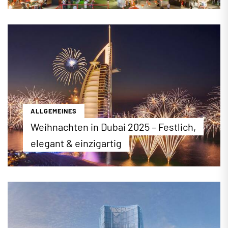
Der 2. Dezember ist der Nationalfeiertag in den
Vereinigten Arabischen Emiraten (VAE). An diesem
Tag im Jahr 1971 begründeten die Emirate Abu
Dhabi, Dubai, Sharjah, Fujairah, Umm Al Quwain und
Ajman einen gemeinsamen Staat. Wie jedes Jahr
finden im ganzen Land zahlreiche Feierlichkeiten
zu Ehren der Gründung der VAE statt. Wir stellen
die wichtigsten, öffentlichen Feste vor.
...mehr erfahren
ALLGEMEINES
Weihnachten in Dubai 2025 – Festlich,
elegant & einzigartig
Weihnachten in Dubai: Im Jahr 2025 finden wieder
zahlreiche Veranstaltungen, Weihnachtsmärkte
und Aktionen zu Weihnachten statt. Wo Sie genau
das Weihnachtsfest in der Metropole verbringen
können, erfahren Sie hier.
...mehr erfahren