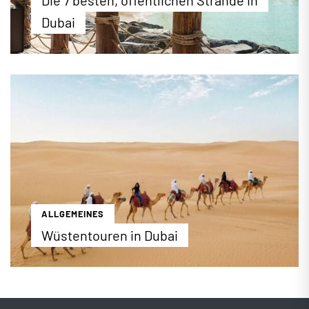
Die 7 besten, öffentlichen Strände in
Dubai
Auf einer Küstenlänge von mehr als 60 Kilometern
und zahlreichen künstlich geschaffenen Inseln hat
Dubai jede Menge Sand, Sonne und blaues Wasser
für einen rundum erholsamen Strandurlaub zu
bieten. Neben den privaten Hotelstränden gibt es
in Dubai auch viele öffentliche Strandbereiche, die
bestens ausgestattet sind und Besucher mit tollen
sportlichen und gastronomischen Angeboten
anlocken.
...mehr erfahren
ALLGEMEINES
Wüstentouren in Dubai
Die schönsten Wüstentouren in Dubai in der
Übersicht
...mehr erfahren