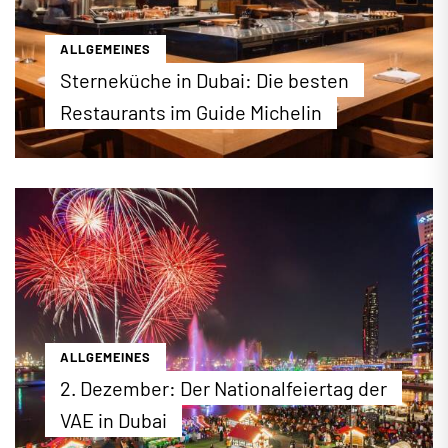
ALLGEMEINES
Sterneküche in Dubai: Die besten
Restaurants im Guide Michelin
Eine Stadt, die nie aufhört zu überraschen: Dubai
hat sich zur Gourmet-Welthauptstadt entwickelt –
und die Bestenliste des Guide Michelin in Dubai
beweist es eindrucksvoll. Erstmals tragen gleich
zwei Restaurants die begehrten drei Sterne. Die
komplette Bestenliste finden Sie auf dubai.de.
...mehr erfahren
ALLGEMEINES
2. Dezember: Der Nationalfeiertag der
VAE in Dubai