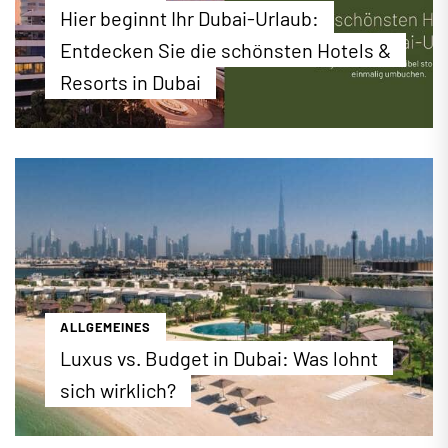
Hier beginnt Ihr Dubai-Urlaub:
Entdecken Sie die schönsten Hotels &
Resorts in Dubai
Luxuriöser Badeurlaub, spannender City-Trip oder
perfekter Familienurlaub: Bei EWTC finden Sie ein
erstklassiges Hotel-Angebot für Ihren Urlaub in
Dubai. Buchen Sie jetzt die besten Hotels &
Resorts zu attraktiven Konditionen direkt online
unter ewtc.de!
...mehr erfahren
ALLGEMEINES
Luxus vs. Budget in Dubai: Was lohnt
sich wirklich?
Luxus oder Budget? Wir zeigen Ihnen, welches