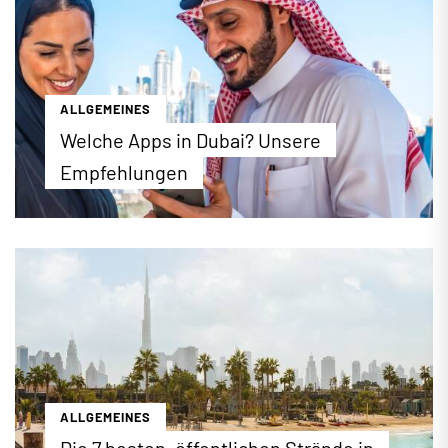
ergreifend rekordverdächtig. Wer die Dubai Mall
ausgiebig kennenlernen möchte, sollte am besten
einen ganzen Tag einplanen, um die bunte Auswahl
an Aktivitäten voll auskosten zu können.
...mehr erfahren
ALLGEMEINES
Welche Apps in Dubai? Unsere
Empfehlungen
Die richtigen Apps machen jeden Urlaub einfacher.
Wenn Sie beispielsweise ein Taxi suchen, aber
weit und breit keines zu sehen ist, lohnt sich ein
Blick aufs Smartphone. Viele praktische Apps, die
Sie in Deutschland verwenden […]
...mehr erfahren
ALLGEMEINES