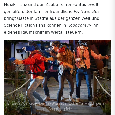
Musik, Tanz und den Zauber einer Fantasiewelt
genießen. Der familienfreundliche
VR Travel Bus
bringt Gäste in Städte aus der ganzen Welt und
Science Fiction Fans können in
RobocomVR
ihr
eigenes Raumschiff im Weltall steuern.
Virtuelle Abenteuer bei Play DXB in der Dubai Mall – auch perfekt
für Gruppenspiele