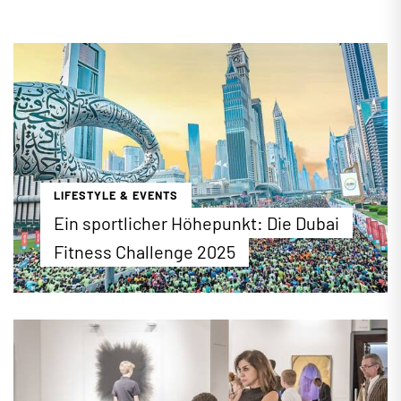
LIFESTYLE & EVENTS
Ein sportlicher Höhepunkt: Die Dubai
Fitness Challenge 2025
30 Tage lang steht Dubai während der Fitness
Challenge ganz im Zeichen des Sports. Vom 1. bis
30. November 2025 haben die Bewohner und
Besucher der Stadt die Möglichkeit, an vielen
öffentlichen Sportveranstaltungen aktiv
teilzunehmen.