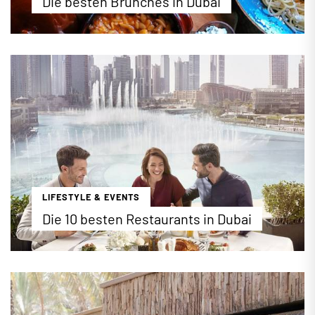
Die besten Brunches in Dubai
Das Wochenende in Dubai ist fest in der Hand einer
gastronomischen Tradition: dem Brunch. Ab
Samstag Mittag öffnen stadtweit die berühmten
All-Inclusive-Buffets.
...mehr erfahren
LIFESTYLE & EVENTS
Die 10 besten Restaurants in Dubai
Die kulinarische Vielfalt in Dubai ist riesig, mit über
5000 Restaurants und Cafés ist nahezu jede Küche
dieser Welt in der Stadt vertreten. Wir stellen
Ihnen in unserem DubaiBLOG die 10 besten