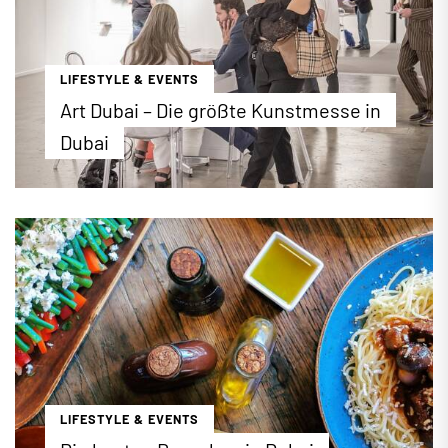
...mehr erfahren
LIFESTYLE & EVENTS
Art Dubai – Die größte Kunstmesse in
Dubai
Vom 18. bis 20. April 2025 präsentiert die Art Dubai
zum 18. Mal zeitgenössische Kunst aus dem
Mittleren Osten, Nordafrika und Südasien
(MENASA-Region).
...mehr erfahren
LIFESTYLE & EVENTS