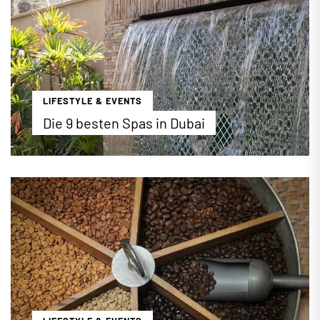
Restaurants in Dubai vor.
...mehr erfahren
LIFESTYLE & EVENTS
Die 9 besten Spas in Dubai
In Dubai gibt es viel zu erleben und zu sehen. Um
die gesammelten Eindrücke verarbeiten zu
können, bietet sich ein Tag zum Entspannen im
Spa an. Wo und wie können Sie am besten in Dubai
verwöhnt werden? Die Antworten finden Sie in
unserem DubaiBLOG, wir stellen Ihnen die
schönsten Spas der Stadt vor.
...mehr erfahren