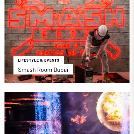
geöffnet.
...mehr erfahren
LIFESTYLE & EVENTS
Smash Room Dubai
Im Smash Room können ab sofort Besucher in
einem abgeschlossenen Raum ihren Emotionen
freien Lauf lassen, indem sie alte, gebrauchte
Gegenstände mit einem Abbruch-Hammer oder
einem Baseball-Schläger zertrümmern.
...mehr erfahren