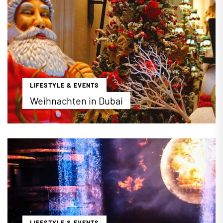
erste ihrer Art in der arabischen Metropole bietet
Wavehouse ein umfangreiches Entertainment-
Programm mit Livemusik, (Video-) Spielen,
Bowling, ausgezeichnetem Essen und
erfrischenden Drinks an.
...mehr erfahren
LIFESTYLE & EVENTS
Weihnachten in Dubai
Obwohl Weihnachten in Dubai offiziell nicht
gefeiert wird, sind viele Hotels, Einkaufszentren
und Restaurants weihnachtlich geschmückt.
Christbäume, Lebkuchenhäuser und
Weihnachtsmänner empfangen die vielen
westlichen Touristen, die zum Weihnachtsfest
sonnige Tage im Emirat verbringen möchten.
Mittlerweile finden in der ganzen Stadt
Weihnachtsmärkte und viele weitere Aktionen
LIFESTYLE & EVENTS