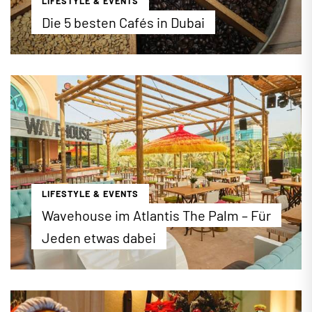
LIFESTYLE & EVENTS
Die 5 besten Cafés in Dubai
Wir haben für Sie herausgefunden, bei welchen
Kaffeehäusern in Dubai Sie definitiv auf den
Geschmack kommen! In unserem DubaiBLOG
stellen wir Ihnen 5 exklusive Cafés in der
arabischen Metropole vor.
...mehr erfahren
LIFESTYLE & EVENTS
Wavehouse im Atlantis The Palm – Für
Jeden etwas dabei
Am 01. Februar 2019 hat im Luxushotel Atlantis,
The Palm Dubai eine Lokalität mit einem
einzigartigen Unterhaltungskonzept eröffnet. Als