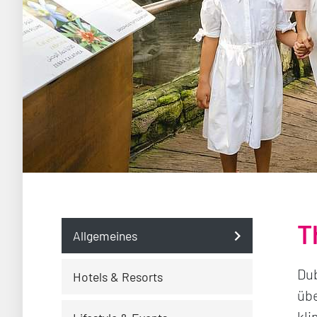
T
Allgemeines
Dub
Hotels & Resorts
übe
kli