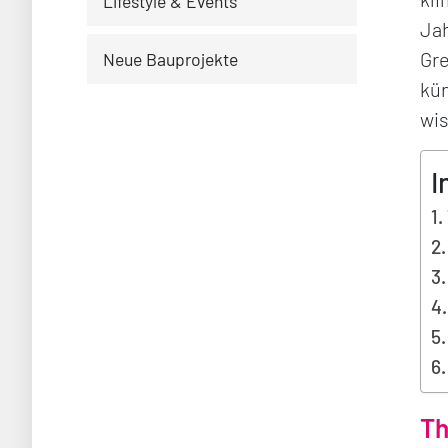
Lifestyle & Events
Jah
Gre
Neue Bauprojekte
kün
wis
I
Th