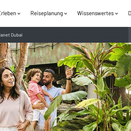
Erleben
Reiseplanung
Wissenswertes
D
lanet Dubai