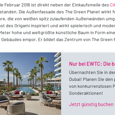
e Februar 2016 ist direkt neben der Einkaufsmeile des
Ci
standen. Die Außenfassade des The Green Planet wirkt fu
re, die von weißen spitz zulaufenden Außenwänden umgeb
st des Origami inspiriert und wirkt spielerisch und mode
Meter hohe und weltgrößte künstliche Baum in Form ein
 Gebäudes empor. Er bildet das Zentrum von The Green 
Nur bei EWTC: Die b
Übernachten Sie in de
Dubai! Planen Sie den 
von konkurrenzlosen Pr
Sonderaktionen!
o
Jetzt günstig buchen