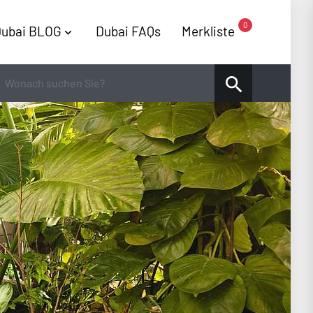
0
ubai BLOG
Dubai FAQs
Merkliste
