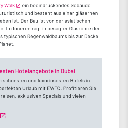
ty Walk
ein beeindruckendes Gebäude
turistisch und besteht aus einer gläsernen
en ist. Der Bau ist von der asiatischen
rn. Im Inneren ragt in besagter Glasröhre der
es typischen Regenwaldbaums bis zur Decke
Planet.
esten Hotelangebote in Dubai
n schönsten und luxuriösesten Hotels in
perfekten Urlaub mit EWTC: Profitieren Sie
eisen, exklusiven Specials und vielen
pen_in_new