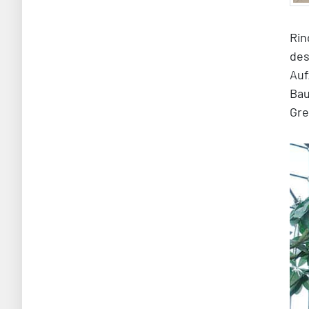
Rin
des
Auf
Bau
Gre