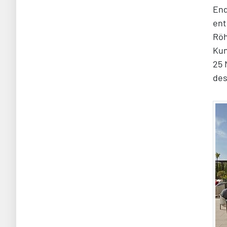
End
ent
Röh
Kun
25 
des