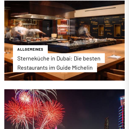
den Emiraten als höchster Feiertag und wird vier
Tage lang gefeiert. Wir stellen die Hintergründe
und Feierlichkeiten des religiösen Festes vor.
...mehr erfahren
ALLGEMEINES
Sterneküche in Dubai: Die besten
Restaurants im Guide Michelin
Eine Stadt, die nie aufhört zu überraschen: Dubai
hat sich zur Gourmet-Welthauptstadt entwickelt –
und die Bestenliste des Guide Michelin in Dubai
beweist es eindrucksvoll. Erstmals tragen gleich
zwei Restaurants die begehrten drei Sterne. Die
komplette Bestenliste finden Sie auf dubai.de.
...mehr erfahren