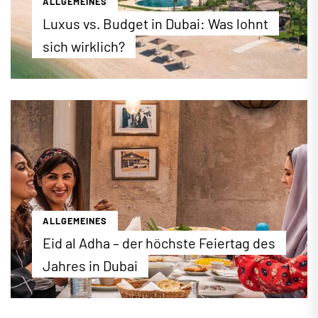
ALLGEMEINES
Luxus vs. Budget in Dubai: Was lohnt
sich wirklich?
Luxus oder Budget? Wir zeigen Ihnen, welches
Hotel sich für den Dubai-Urlaub wirklich lohnt. Wir
stellen Ihnen die besten Hotels für preisbewusste
und luxusaffine Reisende vor.
...mehr erfahren
ALLGEMEINES
Eid al Adha – der höchste Feiertag des
Jahres in Dubai
2026 findet das islamische Opferfest (Eid Al-Adha)
am 26.Mai in Dubai statt. Das Fest gilt in Dubai und