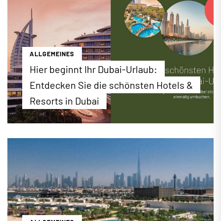
ALLGEMEINES
Hier beginnt Ihr Dubai-Urlaub:
Entdecken Sie die schönsten Hotels &
Resorts in Dubai
Luxuriöser Badeurlaub, spannender City-Trip oder
perfekter Familienurlaub: Bei EWTC finden Sie ein
erstklassiges Hotel-Angebot für Ihren Urlaub in
Dubai. Buchen Sie jetzt die besten Hotels &
Resorts zu attraktiven Konditionen direkt online
unter ewtc.de!
...mehr erfahren