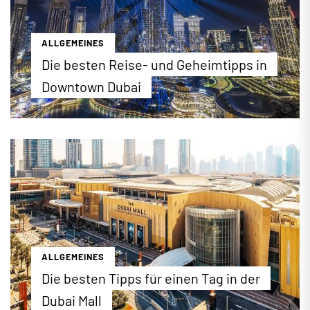
ALLGEMEINES
Die besten Reise- und Geheimtipps in
Downtown Dubai
"The Centre of Now"! Downtown Dubai verkörpert
auf nur 700 Hektar alles, was die moderne
Metropole Dubai so berühmt macht. Vom Burj
Khalifa bis zum Dubai Fountain: Bei einer
Entdeckungsreise durch das Viertel der
Superlative lernen Sie nicht nur berühmte
Sehenswürdigkeiten, sondern auch etliche
Geheimtipps kennen, die den Besuch des neuen
Stadtzentrums so einzigartig machen.
ALLGEMEINES
...mehr erfahren
Die besten Tipps für einen Tag in der
Dubai Mall