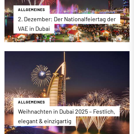
ALLGEMEINES
2. Dezember: Der Nationalfeiertag der
VAE in Dubai
Der 2. Dezember ist der Nationalfeiertag in den
Vereinigten Arabischen Emiraten (VAE). An diesem
Tag im Jahr 1971 begründeten die Emirate Abu
Dhabi, Dubai, Sharjah, Fujairah, Umm Al Quwain und
Ajman einen gemeinsamen Staat. Wie jedes Jahr
finden im ganzen Land zahlreiche Feierlichkeiten
zu Ehren der Gründung der VAE statt. Wir stellen
die wichtigsten, öffentlichen Feste vor.
...mehr erfahren
ALLGEMEINES
Weihnachten in Dubai 2025 – Festlich,
elegant & einzigartig
Weihnachten in Dubai: Im Jahr 2025 finden wieder