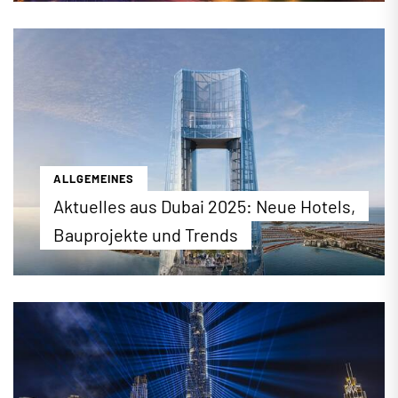
zahlreiche Veranstaltungen, Weihnachtsmärkte
und Aktionen zu Weihnachten statt. Wo Sie genau
das Weihnachtsfest in der Metropole verbringen
können, erfahren Sie hier.
...mehr erfahren
ALLGEMEINES
Aktuelles aus Dubai 2025: Neue Hotels,
Bauprojekte und Trends
Was ist los in Dubai? Wir werfen einen Blick auf
neue Hotels in Dubai 2025 sowie kommende
Trends und Bauprojekte in der Metropole
...mehr erfahren