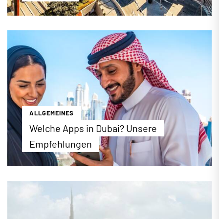
1,1 Millionen Quadratmeter, über 1300 Geschäfte,
160 Restaurants, 95 Fahrstühle, 150 Rolltreppen,
vier Etagen und über 220 Juweliere – die Zahlen
und Fakten der Dubai Mall sind schlicht und
ergreifend rekordverdächtig. Wer die Dubai Mall
ausgiebig kennenlernen möchte, sollte am besten
einen ganzen Tag einplanen, um die bunte Auswahl
an Aktivitäten voll auskosten zu können.
...mehr erfahren
ALLGEMEINES
Welche Apps in Dubai? Unsere
Empfehlungen
Die richtigen Apps machen jeden Urlaub einfacher.
Wenn Sie beispielsweise ein Taxi suchen, aber
weit und breit keines zu sehen ist, lohnt sich ein
Blick aufs Smartphone. Viele praktische Apps, die
Sie in Deutschland verwenden […]