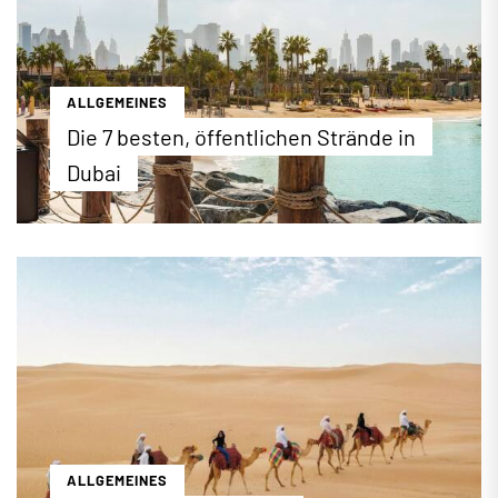
...mehr erfahren
ALLGEMEINES
Die 7 besten, öffentlichen Strände in
Dubai
Auf einer Küstenlänge von mehr als 60 Kilometern
und zahlreichen künstlich geschaffenen Inseln hat
Dubai jede Menge Sand, Sonne und blaues Wasser
für einen rundum erholsamen Strandurlaub zu
bieten. Neben den privaten Hotelstränden gibt es
in Dubai auch viele öffentliche Strandbereiche, die
bestens ausgestattet sind und Besucher mit tollen
sportlichen und gastronomischen Angeboten
anlocken.
...mehr erfahren
ALLGEMEINES