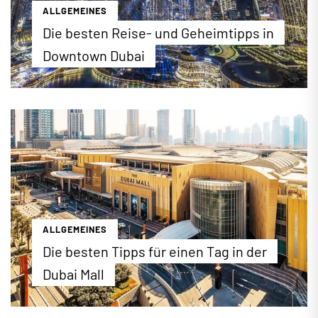
ALLGEMEINES
Die besten Reise- und Geheimtipps in
Downtown Dubai
"The Centre of Now"! Downtown Dubai verkörpert
auf nur 700 Hektar alles, was die moderne
Metropole Dubai so berühmt macht. Vom Burj
Khalifa bis zum Dubai Fountain: Bei einer
Entdeckungsreise durch das Viertel der
Superlative lernen Sie nicht nur berühmte
Sehenswürdigkeiten, sondern auch etliche
Geheimtipps kennen, die den Besuch des neuen
Stadtzentrums so einzigartig machen.
ALLGEMEINES
...mehr erfahren
Die besten Tipps für einen Tag in der
Dubai Mall
1,1 Millionen Quadratmeter, über 1300 Geschäfte,