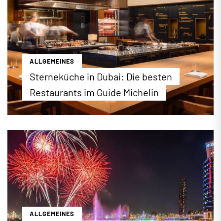
und Feierlichkeiten des religiösen Festes vor.
...mehr erfahren
ALLGEMEINES
Sterneküche in Dubai: Die besten
Restaurants im Guide Michelin
Eine Stadt, die nie aufhört zu überraschen: Dubai
hat sich zur Gourmet-Welthauptstadt entwickelt –
und die Bestenliste des Guide Michelin in Dubai
beweist es eindrucksvoll. Erstmals tragen gleich
zwei Restaurants die begehrten drei Sterne. Die
komplette Bestenliste finden Sie auf dubai.de.
...mehr erfahren
ALLGEMEINES