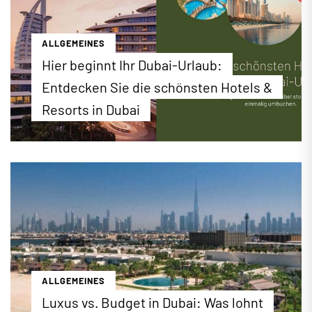
ALLGEMEINES
Hier beginnt Ihr Dubai-Urlaub:
Entdecken Sie die schönsten Hotels &
Resorts in Dubai
Luxuriöser Badeurlaub, spannender City-Trip oder
perfekter Familienurlaub: Bei EWTC finden Sie ein
erstklassiges Hotel-Angebot für Ihren Urlaub in
Dubai. Buchen Sie jetzt die besten Hotels &
Resorts zu attraktiven Konditionen direkt online
unter ewtc.de!
...mehr erfahren
ALLGEMEINES
Luxus vs. Budget in Dubai: Was lohnt