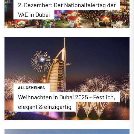
2. Dezember: Der Nationalfeiertag der
VAE in Dubai
Der 2. Dezember ist der Nationalfeiertag in den
Vereinigten Arabischen Emiraten (VAE). An diesem
Tag im Jahr 1971 begründeten die Emirate Abu
Dhabi, Dubai, Sharjah, Fujairah, Umm Al Quwain und
Ajman einen gemeinsamen Staat. Wie jedes Jahr
finden im ganzen Land zahlreiche Feierlichkeiten
zu Ehren der Gründung der VAE statt. Wir stellen
die wichtigsten, öffentlichen Feste vor.
...mehr erfahren
ALLGEMEINES
Weihnachten in Dubai 2025 – Festlich,
elegant & einzigartig
Weihnachten in Dubai: Im Jahr 2025 finden wieder
zahlreiche Veranstaltungen, Weihnachtsmärkte
und Aktionen zu Weihnachten statt. Wo Sie genau