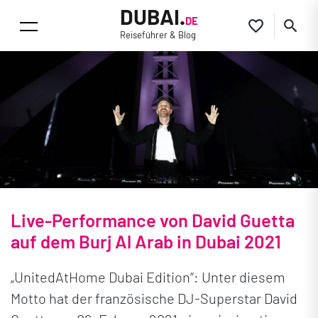
DUBAI.
DE


Reiseführer & Blog
Live-Performance von David Guetta
auf dem Burj Al Arab in Dubai 2021
„UnitedAtHome Dubai Edition“: Unter diesem
Motto hat der französische DJ-Superstar David