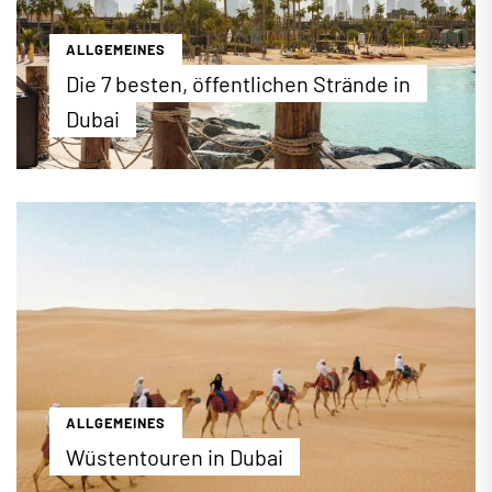
ALLGEMEINES
Die 7 besten, öffentlichen Strände in
Dubai
Auf einer Küstenlänge von mehr als 60 Kilometern
und zahlreichen künstlich geschaffenen Inseln hat
Dubai jede Menge Sand, Sonne und blaues Wasser
für einen rundum erholsamen Strandurlaub zu
bieten. Neben den privaten Hotelstränden gibt es
in Dubai auch viele öffentliche Strandbereiche, die
bestens ausgestattet sind und Besucher mit tollen
sportlichen und gastronomischen Angeboten
anlocken.
...mehr erfahren
ALLGEMEINES
Wüstentouren in Dubai