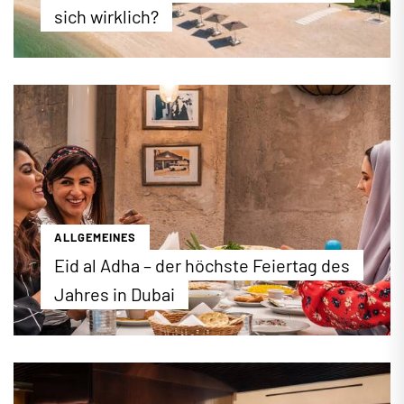
sich wirklich?
Luxus oder Budget? Wir zeigen Ihnen, welches
Hotel sich für den Dubai-Urlaub wirklich lohnt. Wir
stellen Ihnen die besten Hotels für preisbewusste
und luxusaffine Reisende vor.
...mehr erfahren
ALLGEMEINES
Eid al Adha – der höchste Feiertag des
Jahres in Dubai
2026 findet das islamische Opferfest (Eid Al-Adha)
am 26.Mai in Dubai statt. Das Fest gilt in Dubai und
den Emiraten als höchster Feiertag und wird vier
Tage lang gefeiert. Wir stellen die Hintergründe