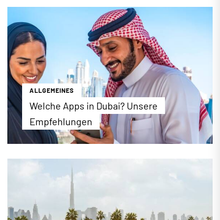
160 Restaurants, 95 Fahrstühle, 150 Rolltreppen,
vier Etagen und über 220 Juweliere – die Zahlen
und Fakten der Dubai Mall sind schlicht und
ergreifend rekordverdächtig. Wer die Dubai Mall
ausgiebig kennenlernen möchte, sollte am besten
einen ganzen Tag einplanen, um die bunte Auswahl
an Aktivitäten voll auskosten zu können.
...mehr erfahren
ALLGEMEINES
Welche Apps in Dubai? Unsere
Empfehlungen
Die richtigen Apps machen jeden Urlaub einfacher.
Wenn Sie beispielsweise ein Taxi suchen, aber
weit und breit keines zu sehen ist, lohnt sich ein
Blick aufs Smartphone. Viele praktische Apps, die
Sie in Deutschland verwenden […]
...mehr erfahren