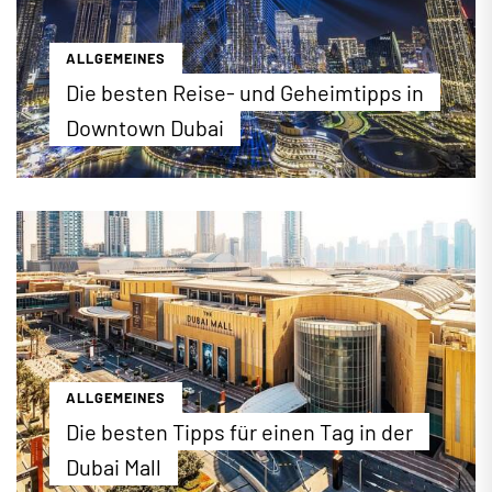
ALLGEMEINES
Die besten Reise- und Geheimtipps in
Downtown Dubai
"The Centre of Now"! Downtown Dubai verkörpert
auf nur 700 Hektar alles, was die moderne
Metropole Dubai so berühmt macht. Vom Burj
Khalifa bis zum Dubai Fountain: Bei einer
Entdeckungsreise durch das Viertel der
Superlative lernen Sie nicht nur berühmte
Sehenswürdigkeiten, sondern auch etliche
Geheimtipps kennen, die den Besuch des neuen
Stadtzentrums so einzigartig machen.
ALLGEMEINES
...mehr erfahren
Die besten Tipps für einen Tag in der
Dubai Mall