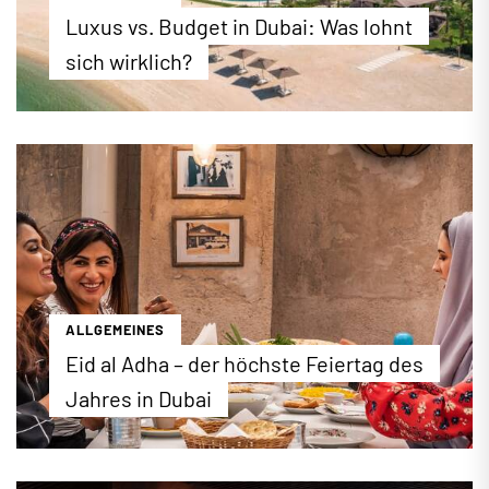
Luxus vs. Budget in Dubai: Was lohnt
sich wirklich?
Luxus oder Budget? Wir zeigen Ihnen, welches
Hotel sich für den Dubai-Urlaub wirklich lohnt. Wir
stellen Ihnen die besten Hotels für preisbewusste
und luxusaffine Reisende vor.
...mehr erfahren
ALLGEMEINES
Eid al Adha – der höchste Feiertag des
Jahres in Dubai
2026 findet das islamische Opferfest (Eid Al-Adha)
am 26.Mai in Dubai statt. Das Fest gilt in Dubai und