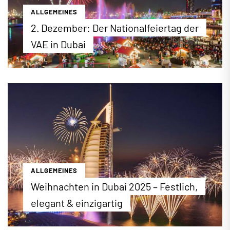
ALLGEMEINES
2. Dezember: Der Nationalfeiertag der
VAE in Dubai
Der 2. Dezember ist der Nationalfeiertag in den
Vereinigten Arabischen Emiraten (VAE). An diesem
Tag im Jahr 1971 begründeten die Emirate Abu
Dhabi, Dubai, Sharjah, Fujairah, Umm Al Quwain und
Ajman einen gemeinsamen Staat. Wie jedes Jahr
finden im ganzen Land zahlreiche Feierlichkeiten
zu Ehren der Gründung der VAE statt. Wir stellen
die wichtigsten, öffentlichen Feste vor.
...mehr erfahren
ALLGEMEINES
Weihnachten in Dubai 2025 – Festlich,
elegant & einzigartig
Weihnachten in Dubai: Im Jahr 2025 finden wieder