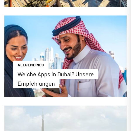
1,1 Millionen Quadratmeter, über 1300 Geschäfte,
160 Restaurants, 95 Fahrstühle, 150 Rolltreppen,
vier Etagen und über 220 Juweliere – die Zahlen
und Fakten der Dubai Mall sind schlicht und
ergreifend rekordverdächtig. Wer die Dubai Mall
ausgiebig kennenlernen möchte, sollte am besten
einen ganzen Tag einplanen, um die bunte Auswahl
an Aktivitäten voll auskosten zu können.
...mehr erfahren
ALLGEMEINES
Welche Apps in Dubai? Unsere
Empfehlungen
Die richtigen Apps machen jeden Urlaub einfacher.
Wenn Sie beispielsweise ein Taxi suchen, aber
weit und breit keines zu sehen ist, lohnt sich ein
Blick aufs Smartphone. Viele praktische Apps, die
Sie in Deutschland verwenden […]
...mehr erfahren