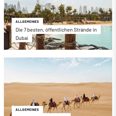
ALLGEMEINES
Die 7 besten, öffentlichen Strände in
Dubai
Auf einer Küstenlänge von mehr als 60 Kilometern
und zahlreichen künstlich geschaffenen Inseln hat
Dubai jede Menge Sand, Sonne und blaues Wasser
für einen rundum erholsamen Strandurlaub zu
bieten. Neben den privaten Hotelstränden gibt es
in Dubai auch viele öffentliche Strandbereiche, die
bestens ausgestattet sind und Besucher mit tollen
sportlichen und gastronomischen Angeboten
anlocken.
...mehr erfahren
ALLGEMEINES