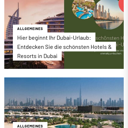
ALLGEMEINES
Hier beginnt Ihr Dubai-Urlaub:
Entdecken Sie die schönsten Hotels &
Resorts in Dubai
Luxuriöser Badeurlaub, spannender City-Trip oder
perfekter Familienurlaub: Bei EWTC finden Sie ein
erstklassiges Hotel-Angebot für Ihren Urlaub in
Dubai. Buchen Sie jetzt die besten Hotels &
Resorts zu attraktiven Konditionen direkt online
unter ewtc.de!
...mehr erfahren
ALLGEMEINES