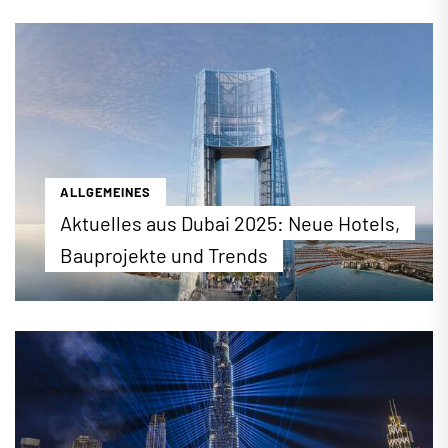
zahlreiche Veranstaltungen, Weihnachtsmärkte
und Aktionen zu Weihnachten statt. Wo Sie genau
das Weihnachtsfest in der Metropole verbringen
können, erfahren Sie hier.
...mehr erfahren
ALLGEMEINES
Aktuelles aus Dubai 2025: Neue Hotels,
Bauprojekte und Trends
Was ist los in Dubai? Wir werfen einen Blick auf
neue Hotels in Dubai 2025 sowie kommende
Trends und Bauprojekte in der Metropole
...mehr erfahren