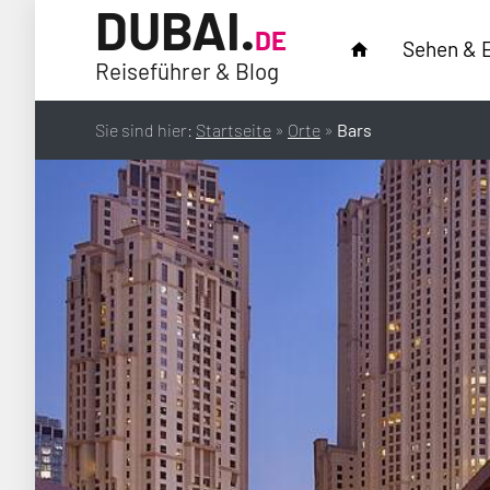
DUBAI.
DE
Sehen & 
home
Reiseführer & Blog
Sie sind hier:
Startseite
»
Orte
»
Bars