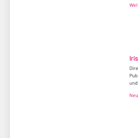
Wei
Iri
Dir
Pub
und 
Neu