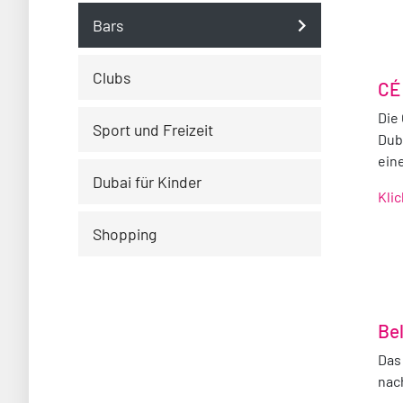
Bars
Clubs
CÉ
Die
Sport und Freizeit
Dub
ein
Dubai für Kinder
Kli
Shopping
Be
Das
nac