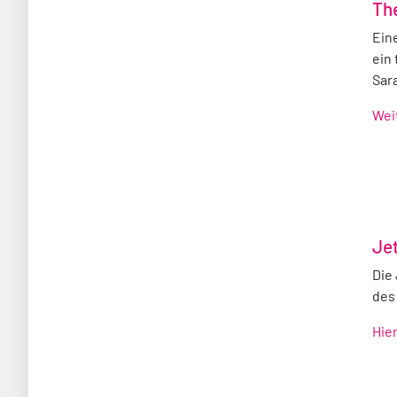
Th
Eine
ein
Sara
Wei
Je
Die
des 
Hie