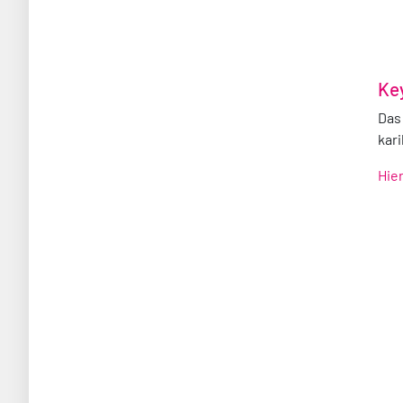
Ke
Das
kar
Hie