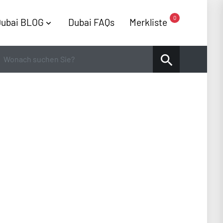
0
ubai BLOG
Dubai FAQs
Merkliste
