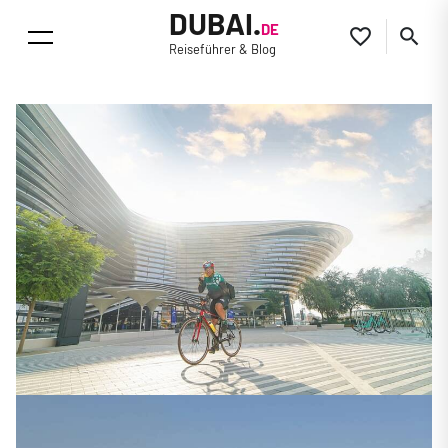
DUBAI.
DE


Reiseführer & Blog