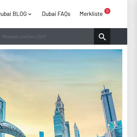
0
ubai BLOG
Dubai FAQs
Merkliste
