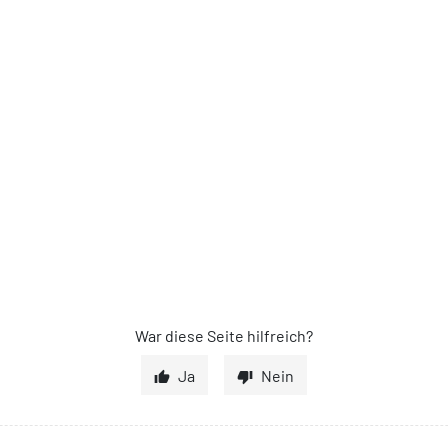
itydubai.com/en/thing
d-workshops/the-bubbl
War diese Seite hilfreich?
Ja
Nein