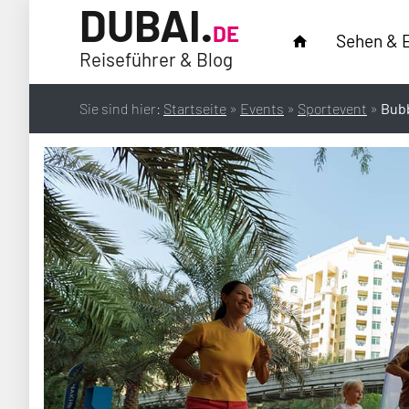
DUBAI.
DE
Sehen & 
home
Reiseführer & Blog
Sie sind hier:
Startseite
»
Events
»
Sportevent
»
Bub