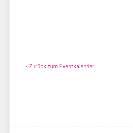
Anmeldung
PREISE
TICKETS
8 EUR
https://www.expoc
s-to-do/events-an
e-run/
‹ Zurück zum Eventkalender