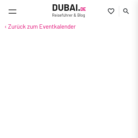
DUBAI.
DE


Reiseführer & Blog
‹ Zurück zum Eventkalender
18.Sep. - 20.Sep.