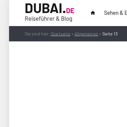
DUBAI.
DE
Sehen & E
home
Reiseführer & Blog
Sie sind hier:
Startseite
»
Allgemeines
»
Seite 13