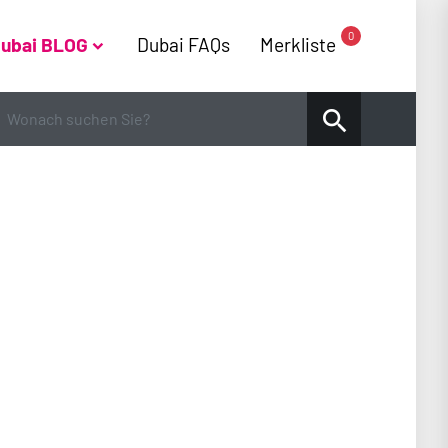
0
ubai BLOG
Dubai FAQs
Merkliste
