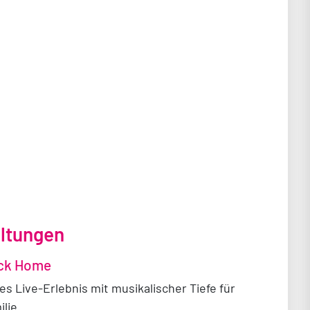
e Emirates
9 9000
w.malloftheemirates.com
ltungen
ck Home
es Live-Erlebnis mit musikalischer Tiefe für
lie.