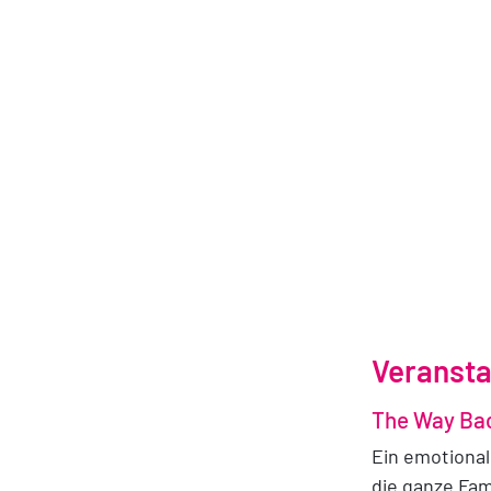
Mall of th
ADRESSE
10 - 22 Uhr
10 - 24 Uhr
ANRUFEN
+971 4 40
WEBSITE
http://ww
Veransta
Ski Dubai
The Way Ba
Ein emotional
die ganze Fami