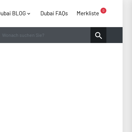
0
ubai BLOG
Dubai FAQs
Merkliste
