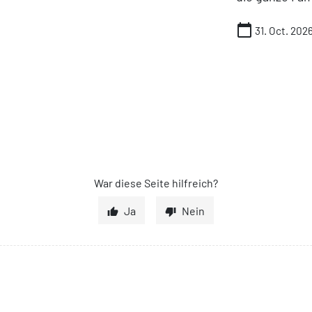
calendar_today
31. Oct. 202
War diese Seite hilfreich?
Ja
Nein