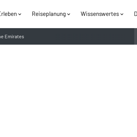
Erleben
Reiseplanung
Wissenswertes
D
the Emirates