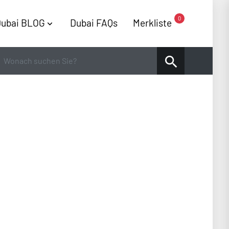
0
ubai BLOG
Dubai FAQs
Merkliste
