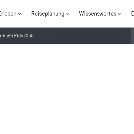
Erleben
Reiseplanung
Wissenswertes
D
inbad’s Kids Club