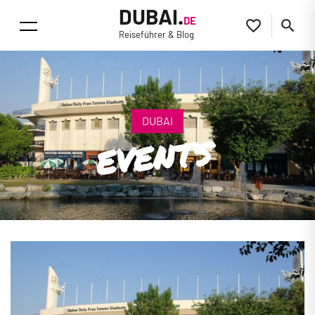
DUBAI.
DE


Reiseführer & Blog
DUBAI
EVENTS