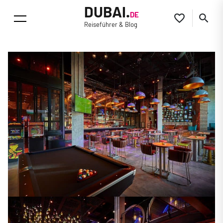
DUBAI.
DE


Reiseführer & Blog