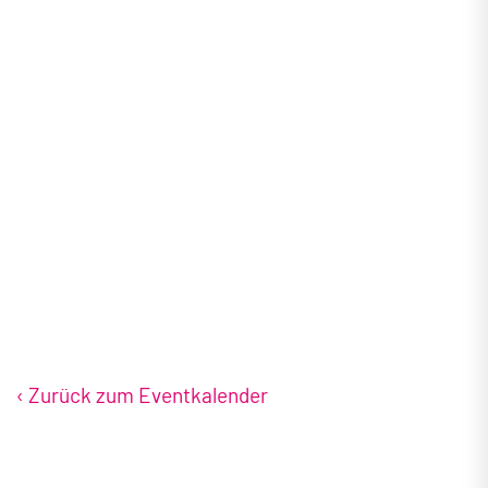
ADRESSE
ANRUFEN
+971 4 426 2000
WEBSITE
https://www.ewtc.de/dubai/palm-
jumeirah/atlantis-the-palm/
‹ Zurück zum Eventkalender